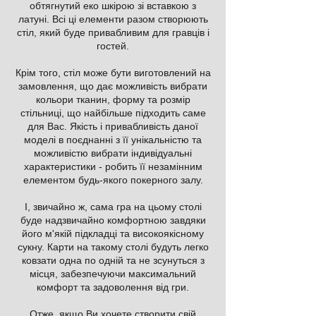
обтягнутий еко шкірою зі вставкою з
латуні. Всі ці елементи разом створюють
стіл, який буде привабливим для гравців і
гостей.
Крім того, стіл може бути виготовлений на
замовлення, що дає можливість вибрати
кольори тканин, форму та розмір
стільниці, що найбільше підходить саме
для Вас. Якість і привабливість даної
моделі в поєднанні з її унікальністю та
можливістю вибрати індивідуальні
характеристики - робить її незамінним
елементом будь-якого покерного залу.
І, звичайно ж, сама гра на цьому столі
буде надзвичайно комфортною завдяки
його м'якій підкладці та високоякісному
сукну. Карти на такому столі будуть легко
ковзати одна по одній та не зсунуться з
місця, забезпечуючи максимальний
комфорт та задоволення від гри.
Отже, якщо Ви хочете створити свій