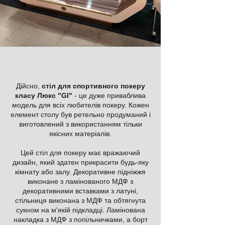
Дійсно,
стіл для спортивного покеру
класу Люкс "GI"
- це дуже приваблива
модель для всіх любителів покеру. Кожен
елемент столу був ретельно продуманий і
виготовлений з використанням тільки
якісних матеріалів.
Цей стіл для покеру має вражаючий
дизайн, який здатен прикрасити будь-яку
кімнату або залу. Декоративне підніжжя
виконане з ламінованого МДФ з
декоративними вставками з латуні,
стільниця виконана з МДФ та обтягнута
сукном на м'якій підкладці. Ламінована
накладка з МДФ з попільничками, а борт