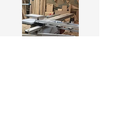
Ви створюєте – ми
втілюємо!
Отримати розрахунок